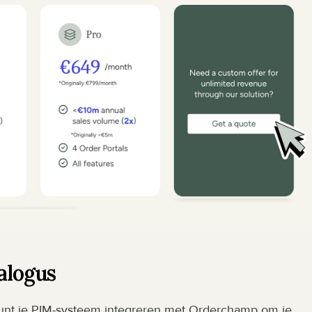
alogus
kunt je PIM-systeem 
integreren
 met Orderchamp om je 