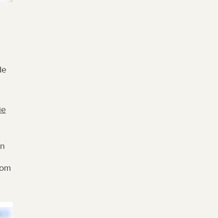
e 
ie
en
om 