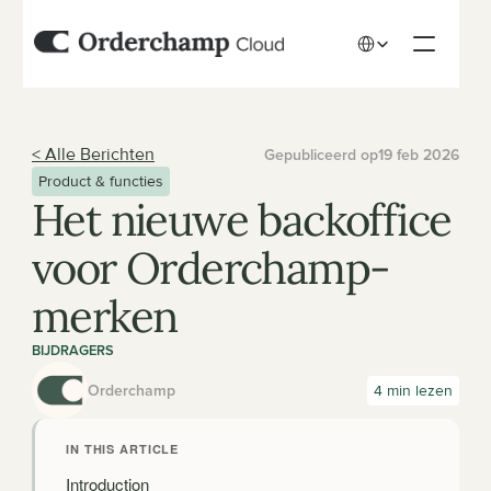
Select Language
< Alle Berichten
Gepubliceerd op
19 feb 2026
Product & functies
Het nieuwe backoffice 
voor Orderchamp-
merken
BIJDRAGERS
Orderchamp
4 min lezen
IN THIS ARTICLE
Introduction