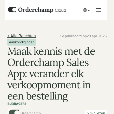
Select Language
< Alle Berichten
Gepubliceerd op
29 apr 2026
Aankondigingen
Maak kennis met de 
Orderchamp Sales 
App: verander elk 
verkoopmoment in 
een bestelling
BIJDRAGERS
Orderchamp
5 min lezen