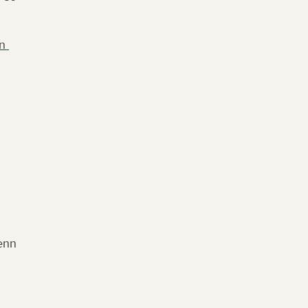
n 
nn 