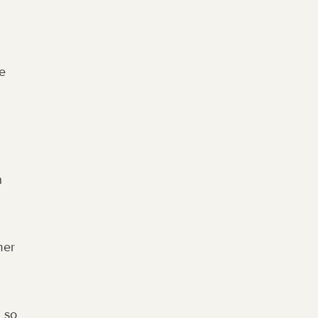
 
 
er 
so 