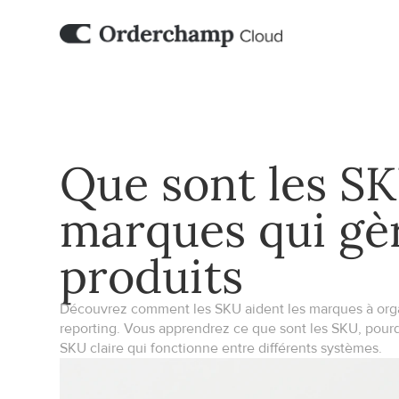
Que sont les SK
marques qui gèr
produits
Découvrez comment les SKU aident les marques à organis
reporting. Vous apprendrez ce que sont les SKU, pourq
SKU claire qui fonctionne entre différents systèmes.