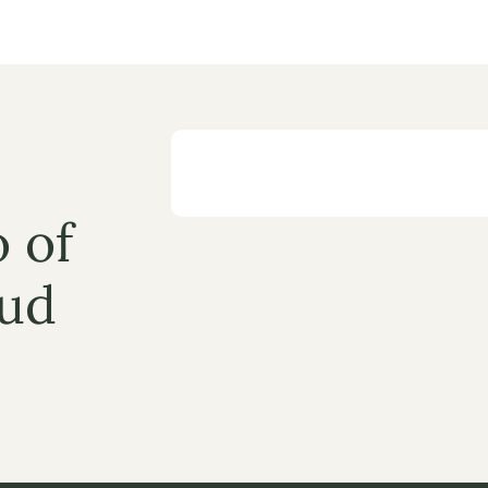
 of 
ud