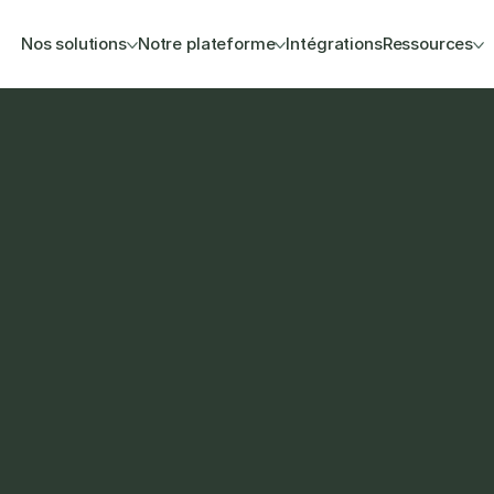
Nos solutions
Notre plateforme
Intégrations
Ressources
nt
commerce et 
elopment et 