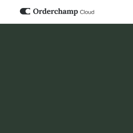
PARTENAIRE D’INTÉGRATION
iWebdevelopme
Connectez plus facilement vos systèmes e-
professionnels personnalisés avec iWebDev
Orderchamp Cloud.
Réserver une démo
Configurer