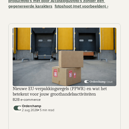
productfoto's met door AI 
catalogusfoto's zonder een 
gegenereerde karakters
fotoshoot (met voorbeelden) ›
Nieuwe EU-verpakkingsregels (PPWR) en wat het 
betekent voor jouw groothandelsactiviteiten
B2B e-commerce
Orderchamp 
2 aug 2026
 5 min read