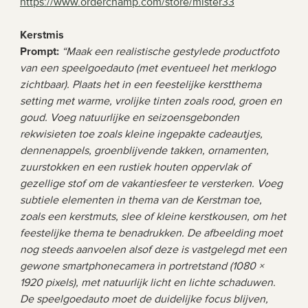
https://www.orderchamp.com/store/mister33
Kerstmis 
Prompt: 
“Maak een realistische gestylede productfoto 
van een speelgoedauto (met eventueel het merklogo 
zichtbaar). Plaats het in een feestelijke kerstthema 
setting met warme, vrolijke tinten zoals rood, groen en 
goud. Voeg natuurlijke en seizoensgebonden 
rekwisieten toe zoals kleine ingepakte cadeautjes, 
dennenappels, groenblijvende takken, ornamenten, 
zuurstokken en een rustiek houten oppervlak of 
gezellige stof om de vakantiesfeer te versterken. Voeg 
subtiele elementen in thema van de Kerstman toe, 
zoals een kerstmuts, slee of kleine kerstkousen, om het 
feestelijke thema te benadrukken. De afbeelding moet 
nog steeds aanvoelen alsof deze is vastgelegd met een 
gewone smartphonecamera in portretstand (1080 × 
1920 pixels), met natuurlijk licht en lichte schaduwen. 
De speelgoedauto moet de duidelijke focus blijven, 