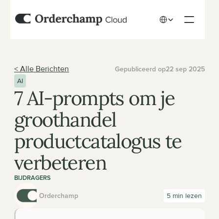
Select Language
< Alle Berichten
Gepubliceerd op
22 sep 2025
AI
7 AI-prompts om je 
groothandel 
productcatalogus te 
verbeteren
BIJDRAGERS
Orderchamp
5 min lezen