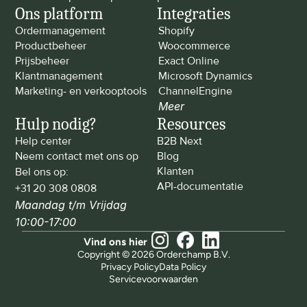
Ons platform
Integraties
Ordermanagement
Shopify
Productbeheer
Woocommerce
Prijsbeheer
Exact Online
Klantmanagement
Microsoft Dynamics
Marketing- en verkooptools
ChannelEngine
Meer
Hulp nodig?
Resources
Help center
B2B Next
Neem contact met ons op
Blog
Klanten
Bel ons op: 
API-documentatie
+31 20 308 0808
Maandag t/m Vrijdag 
10:00-17:00
Vind ons hier
Copyright © 2026 Orderchamp B.V.
Privacy Policy
Data Policy
Servicevoorwaarden