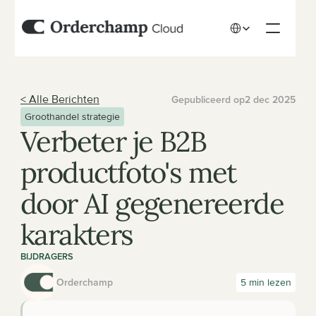
Select Language
< Alle Berichten
Gepubliceerd op
2 dec 2025
Groothandel strategie
Verbeter je B2B 
productfoto's met 
door AI gegenereerde 
karakters
BIJDRAGERS
Orderchamp
5 min lezen