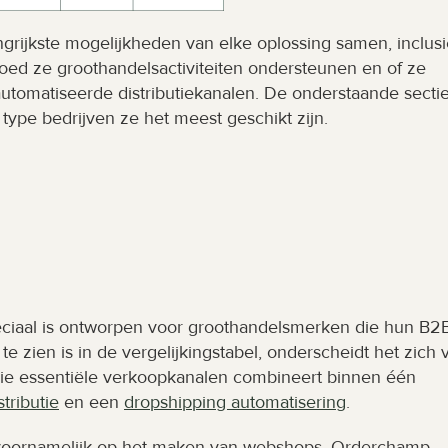
grijkste mogelijkheden van elke oplossing samen, inclusie
oed ze groothandelsactiviteiten ondersteunen en of ze 
utomatiseerde distributiekanalen. De onderstaande sectie
type bedrijven ze het meest geschikt zijn.
peciaal is ontworpen voor groothandelsmerken die hun B2
te zien is in de vergelijkingstabel, onderscheidt het zich v
ie essentiële verkoopkanalen combineert binnen één 
tributie
 en een 
dropshipping automatisering
.
voornamelijk op het maken van webshops. Orderchamp 