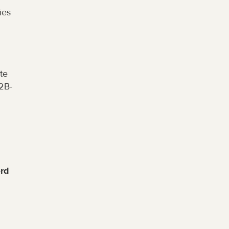
es 
e 
2B-
rd 