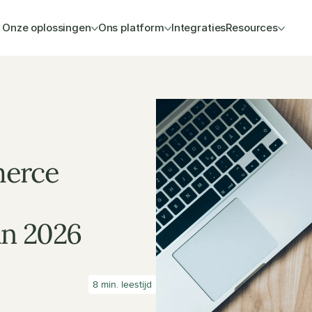
Onze oplossingen
Ons platform
Integraties
Resources
erce 
in 2026
8 min. leestijd