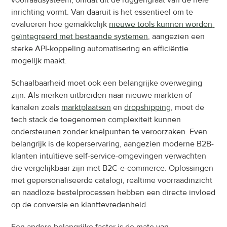
voorraadsysteem, omdat dit de ruggengraat van de hele 
inrichting vormt. Van daaruit is het essentieel om te 
evalueren hoe gemakkelijk 
nieuwe tools kunnen worden 
geïntegreerd met bestaande systemen
, aangezien een 
sterke API-koppeling automatisering en efficiëntie 
mogelijk maakt.
Schaalbaarheid moet ook een belangrijke overweging 
zijn. Als merken uitbreiden naar nieuwe markten of 
kanalen zoals 
marktplaatsen
 en 
dropshipping
, moet de 
tech stack de toegenomen complexiteit kunnen 
ondersteunen zonder knelpunten te veroorzaken. Even 
belangrijk is de koperservaring, aangezien moderne B2B-
klanten intuïtieve self-service-omgevingen verwachten 
die vergelijkbaar zijn met B2C-e-commerce. Oplossingen 
met gepersonaliseerde catalogi, realtime voorraadinzicht 
en naadloze bestelprocessen hebben een directe invloed 
op de conversie en klanttevredenheid.