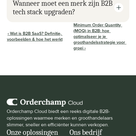
Wanneer moet een merk zijn B2B 
tech stack upgraden?
Minimum Order Quantity 
(MOQ) in B2B: hoe 
‹ Wat is B2B SaaS? Definitie, 
optimaliseer je je 
voorbeelden & hoe het werkt
groothandelsstrategie voor 
groei ›
Orderchamp Cloud biedt een reeks digitale B2B-
oplossingen waarmee merken en groothandelaars 
slimmer, sneller en efficiënter kunnen verkopen.
Onze oplossingen
Ons bedrijf