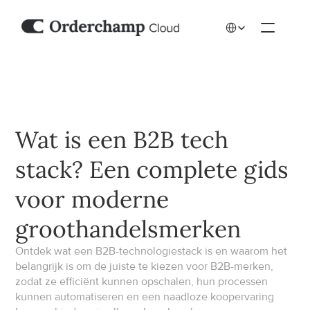
Select Language
Wat is een B2B tech 
stack? Een complete gids 
voor moderne 
groothandelsmerken
Ontdek wat een B2B-technologiestack is en waarom het 
belangrijk is om de juiste te kiezen voor B2B-merken, 
zodat ze efficiënt kunnen opschalen, hun processen 
kunnen automatiseren en een naadloze koopervaring 