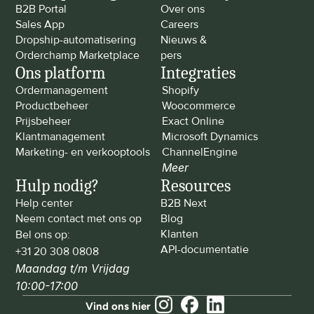
B2B Portal
Over ons
Sales App
Careers
Dropship-automatisering
Nieuws & 
Orderchamp Marketplace
pers
Ons platform
Integraties
Ordermanagement
Shopify
Productbeheer
Woocommerce
Prijsbeheer
Exact Online
Klantmanagement
Microsoft Dynamics
Marketing- en verkooptools
ChannelEngine
Meer
Hulp nodig?
Resources
Help center
B2B Next
Neem contact met ons op
Blog
Klanten
Bel ons op: 
API-documentatie
+31 20 308 0808
Maandag t/m Vrijdag 
10:00-17:00
Vind ons hier