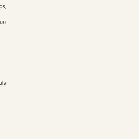
s, 
un 
is 