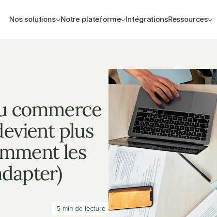
Nos solutions
Notre plateforme
Intégrations
Ressources
du commerce 
evient plus 
omment les 
adapter)
 5 min de lecture