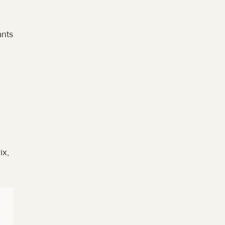
nts 
x, 