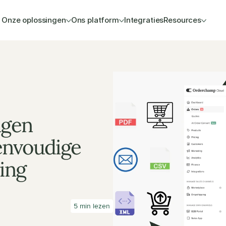
Onze oplossingen
Ons platform
Integraties
Resources
gen 
nvoudige 
ing
5 min lezen