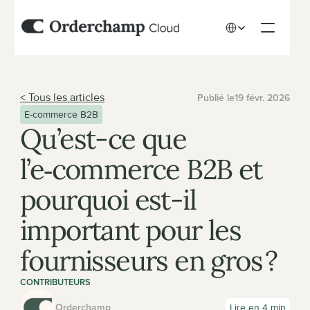
Select Language
< Tous les articles
Publié le
19 févr. 2026
E-commerce B2B
Qu’est-ce que 
l’e‑commerce B2B et 
pourquoi est-il 
important pour les 
fournisseurs en gros ?
CONTRIBUTEURS
Orderchamp
Lire en 4 min