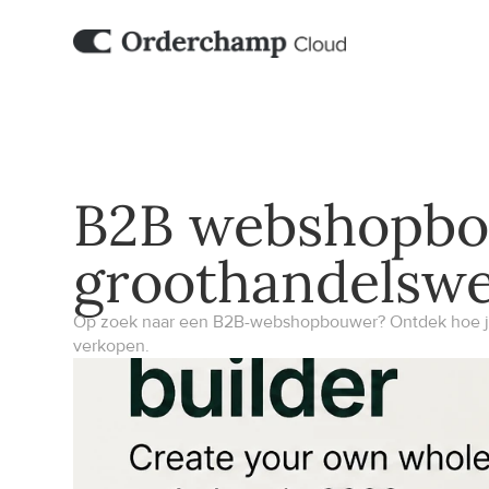
B2B webshopbou
groothandelswe
Op zoek naar een B2B-webshopbouwer? Ontdek hoe je j
verkopen.