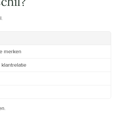
chil?
l.
re merken
klantrelatie
en.