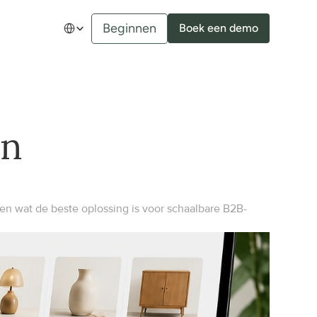
Select Language
Beginnen
Boek een demo
n 
 wat de beste oplossing is voor schaalbare B2B-