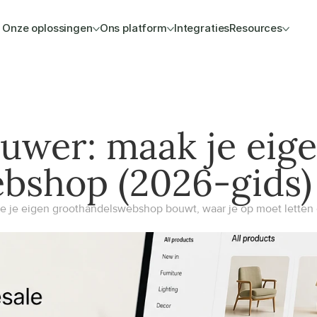
Onze oplossingen
Ons platform
Integraties
Resources
wer: maak je eige
bshop (2026-gids)
e eigen groothandelswebshop bouwt, waar je op moet letten en