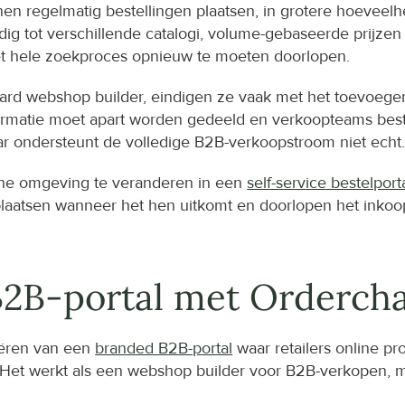
nnen regelmatig bestellingen plaatsen, in grotere hoeveel
tot verschillende catalogi, volume-gebaseerde prijzen of
et hele zoekproces opnieuw te moeten doorlopen.
ard webshop builder, eindigen ze vaak met het toevoege
rmatie moet apart worden gedeeld en verkoopteams bested
ar ondersteunt de volledige B2B-verkoopstroom niet echt
ine omgeving te veranderen in een 
self-service bestelport
n plaatsen wanneer het hen uitkomt en doorlopen het ink
B2B-portal met Orderch
ëren van een 
branded B2B-portal
 waar retailers online 
t werkt als een webshop builder voor B2B-verkopen, maar