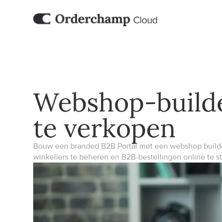
Webshop-builde
te verkopen
Bouw een branded B2B Portal met een webshop builde
winkeliers te beheren en B2B-bestellingen online te s