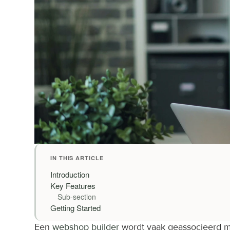
IN THIS ARTICLE
Introduction
Key Features
Sub-section
Getting Started
Een 
webshop builder
 wordt vaak geassocieerd 