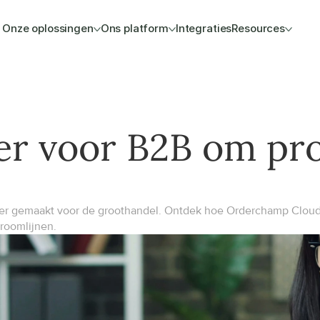
Onze oplossingen
Ons platform
Integraties
Resources
r voor B2B om pro
r gemaakt voor de groothandel. Ontdek hoe Orderchamp Cloud l
troomlijnen.