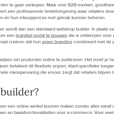
ten te gaan verkopen. Maar voor B2B-merken, groothande
ëert een professionele bestelomgeving waar retailers door 
tsen en hun inkoopproces met gemak kunnen beheren.
er wordt dan een standaard webshop builder. In plaats van
 om een 
branded portal te bouwen
 die is ontworpen voor
naal creëren dat hun 
eigen branding
 combineert met de pr
 helpen om producten online te publiceren. Het moet je h
jven betekent dit flexibele prijzen, klant-specifieke toeg
nele inkoopervaring die ervoor zorgt dat retailers blijven
builder?
jven een online winkel kunnen maken zonder alles vanaf n
ingen en basisfunctionaliteiten voor e-commerce. Voor ve