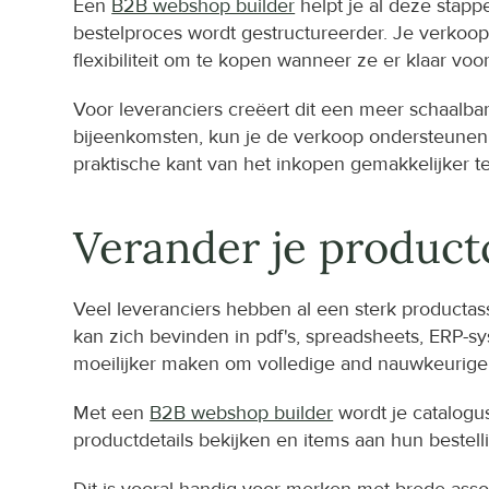
Een 
B2B webshop builder
 helpt je al deze stap
bestelproces wordt gestructureerder. Je verkoop
flexibiliteit om te kopen wanneer ze er klaar voor 
Voor leveranciers creëert dit een meer schaalbare
bijeenkomsten, kun je de verkoop ondersteunen via 
praktische kant van het inkopen gemakkelijker t
Verander je productc
Veel leveranciers hebben al een sterk productas
kan zich bevinden in pdf's, spreadsheets, ERP-sys
moeilijker maken om volledige and nauwkeurige b
Met een 
B2B webshop builder
 wordt je catalogu
productdetails bekijken en items aan hun beste