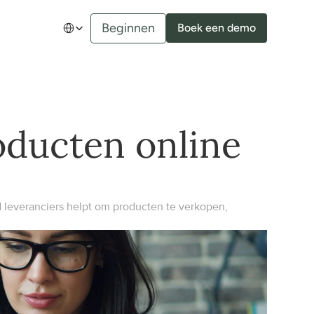
Select Language
Beginnen
Boek een demo
ducten online 
everanciers helpt om producten te verkopen, 